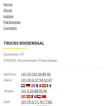
Home
Stock
pulizia
Parcheggio
Contatto
TRUCKS ROOSENDAAL
Gewenten 37
4704 RE, Roosendaal | Paesi Bassi
telefono:
+31 (0)165 39 89 49
Glenn:
+31 (0) 6 57 94 52 47
Jihane:
+31 6 23 88 05 96
Safi:
+31 (0) 6 11 76 17 82