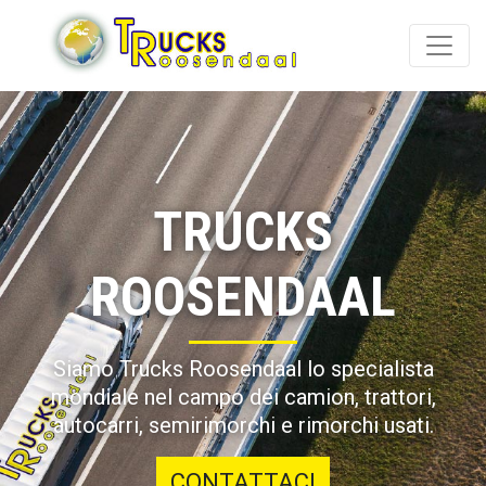
TRUCKS
ROOSENDAAL
Siamo Trucks Roosendaal lo specialista
mondiale nel campo dei camion, trattori,
autocarri, semirimorchi e rimorchi usati.
CONTATTACI