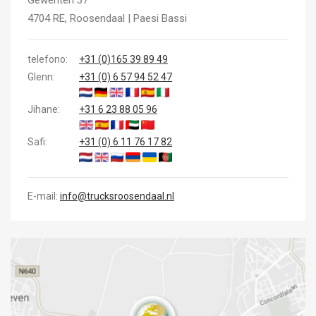
4704 RE, Roosendaal | Paesi Bassi
telefono:
+31 (0)165 39 89 49
Glenn:
+31 (0) 6 57 94 52 47
Jihane:
+31 6 23 88 05 96
Safi:
+31 (0) 6 11 76 17 82
E-mail:
info@trucksroosendaal.nl