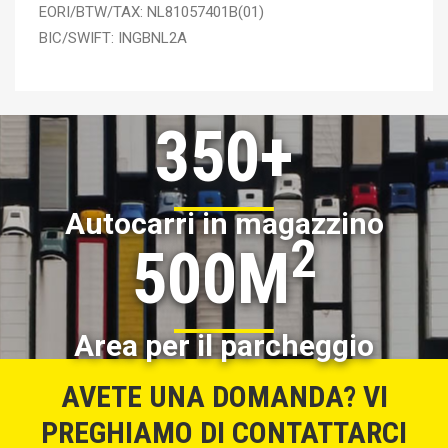
EORI/BTW/TAX: NL81057401B(01)
BIC/SWIFT: INGBNL2A
350+
Autocarri in magazzino
2
500M
Area per il parcheggio
AVETE UNA DOMANDA? VI
PREGHIAMO DI CONTATTARCI