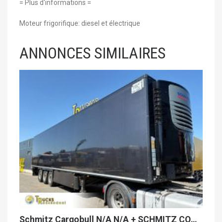
= Plus d'informations =
Moteur frigorifique: diesel et électrique
ANNONCES SIMILAIRES
Schmitz Cargobull N/A N/A + SCHMITZ COOLER + ATP + 3x saf + 7279 hours + pallet box + new model