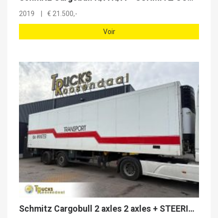
2019
€
21.500,-
Voir
Schmitz Cargobull 2 axles 2 axles + STEERING AXLE + LOAD LIFT + CARRIER MAXIMA 1300