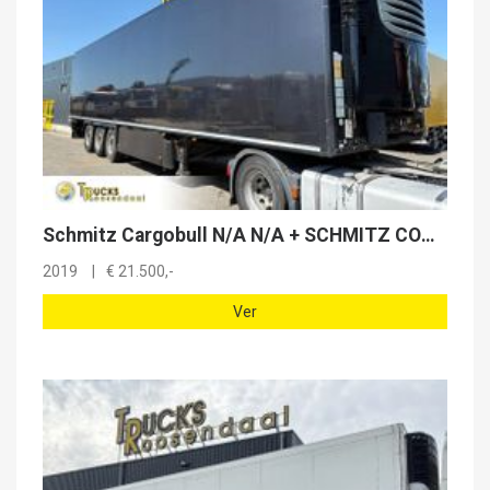
Schmitz Cargobull N/A N/A + SCHMITZ COOLER + ATP + 3x saf + 7279 hours + pallet box + new model
2019
€
21.500,-
Ver