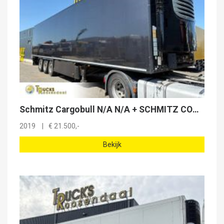
Schmitz Cargobull N/A N/A + SCHMITZ COOLER + ATP + 3x saf + 7279 hours + pallet box + new model
2019
€
21.500,-
Bekijk