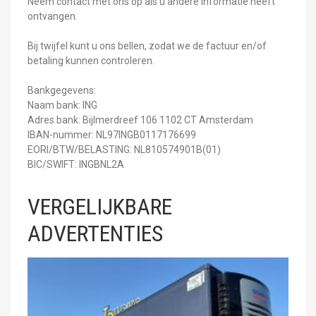
Neem contact met ons op als u andere informatie heeft
ontvangen.
Bij twijfel kunt u ons bellen, zodat we de factuur en/of
betaling kunnen controleren.
Bankgegevens:
Naam bank: ING
Adres bank: Bijlmerdreef 106 1102 CT Amsterdam
IBAN-nummer: NL97INGB0117176699
EORI/BTW/BELASTING: NL810574901B(01)
BIC/SWIFT: INGBNL2A
VERGELIJKBARE
ADVERTENTIES