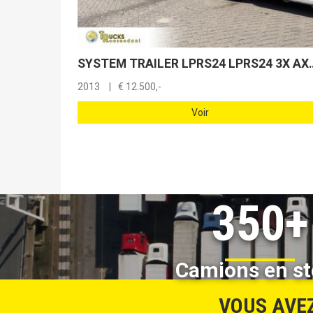
SYSTEM TRAILER LPRS24 LPRS24 3X 
2013
€
12.500,-
Voir
350+
Camions en st
VOUS AVEZ