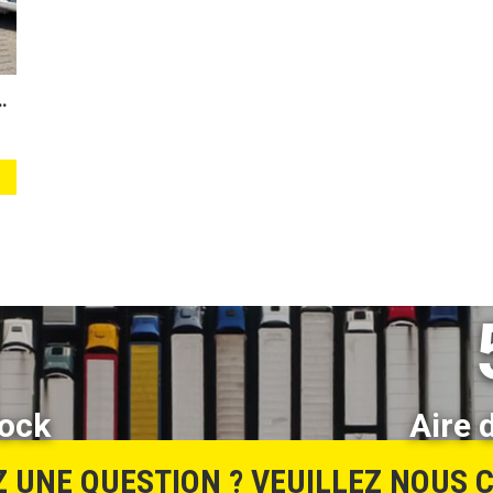
AXLES STEERING + HEAVY DUTY + SAF AXLE
ock
Aire 
 UNE QUESTION ? VEUILLEZ NOUS