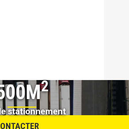
2
500M
de stationnement
 CONTACTER