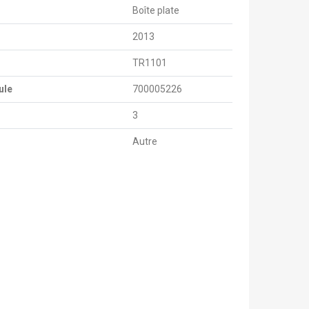
Boîte plate
2013
TR1101
ule
700005226
3
Autre