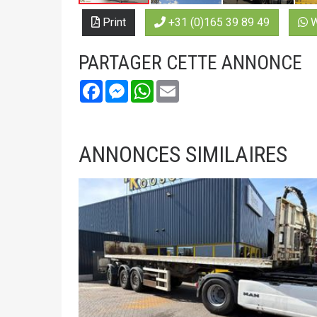
Print
+31 (0)165 39 89 49
W
PARTAGER CETTE ANNONCE
Facebook
Messenger
WhatsApp
Email
ANNONCES SIMILAIRES